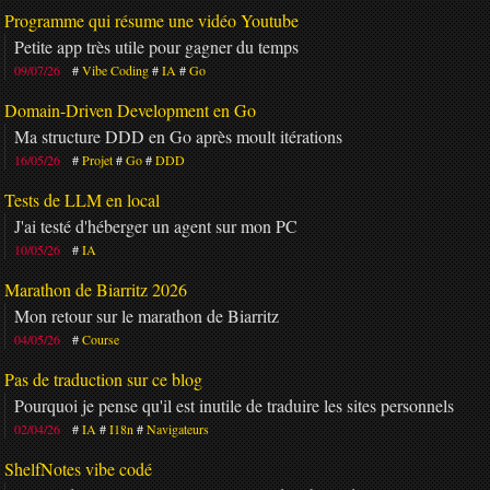
Programme qui résume une vidéo Youtube
Petite app très utile pour gagner du temps
09/07/26
Vibe Coding
IA
Go
Domain-Driven Development en Go
Ma structure DDD en Go après moult itérations
16/05/26
Projet
Go
DDD
Tests de LLM en local
J'ai testé d'héberger un agent sur mon PC
10/05/26
IA
Marathon de Biarritz 2026
Mon retour sur le marathon de Biarritz
04/05/26
Course
Pas de traduction sur ce blog
Pourquoi je pense qu'il est inutile de traduire les sites personnels
02/04/26
IA
I18n
Navigateurs
ShelfNotes vibe codé