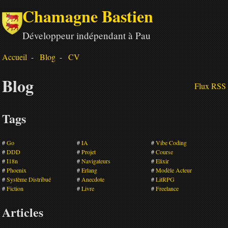
Chamagne Bastien
Développeur indépendant à Pau
Accueil
Blog
CV
Blog
Flux RSS
Tags
Go
IA
Vibe Coding
DDD
Projet
Course
I18n
Navigateurs
Elixir
Phoenix
Erlang
Modèle Acteur
Système Distribué
Anecdote
LitRPG
Fiction
Livre
Freelance
Articles