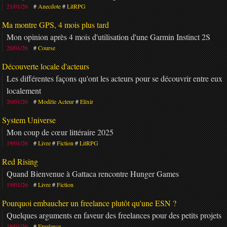
21/01/26
Anecdote
LitRPG
Ma montre GPS, 4 mois plus tard
Mon opinion après 4 mois d'utilisation d'une Garmin Instinct 2S
20/01/26
Course
Découverte locale d'acteurs
Les différentes façons qu'ont les acteurs pour se découvrir entre eux
localement
20/01/26
Modèle Acteur
Elixir
System Universe
Mon coup de cœur littéraire 2025
19/01/26
Livre
Fiction
LitRPG
Red Rising
Quand Bienvenue à Gattaca rencontre Hunger Games
19/01/26
Livre
Fiction
Pourquoi embaucher un freelance plutôt qu'une ESN ?
Quelques arguments en faveur des freelances pour des petits projets
19/01/26
Freelance