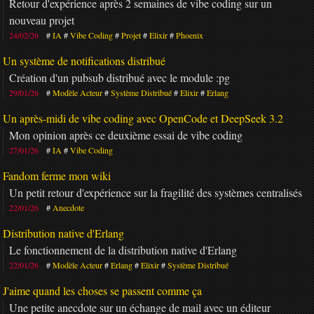
Retour d'expérience après 2 semaines de vibe coding sur un
nouveau projet
24/02/26
IA
Vibe Coding
Projet
Elixir
Phoenix
Un système de notifications distribué
Création d'un pubsub distribué avec le module :pg
29/01/26
Modèle Acteur
Système Distribué
Elixir
Erlang
Un après-midi de vibe coding avec OpenCode et DeepSeek 3.2
Mon opinion après ce deuxième essai de vibe coding
27/01/26
IA
Vibe Coding
Fandom ferme mon wiki
Un petit retour d'expérience sur la fragilité des systèmes centralisés
22/01/26
Anecdote
Distribution native d'Erlang
Le fonctionnement de la distribution native d'Erlang
22/01/26
Modèle Acteur
Erlang
Elixir
Système Distribué
J'aime quand les choses se passent comme ça
Une petite anecdote sur un échange de mail avec un éditeur