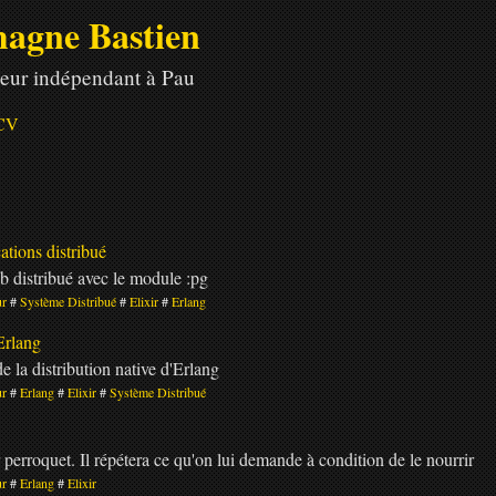
agne Bastien
eur indépendant à Pau
CV
ations distribué
b distribué avec le module :pg
ur
Système Distribué
Elixir
Erlang
Erlang
 la distribution native d'Erlang
ur
Erlang
Elixir
Système Distribué
 perroquet. Il répétera ce qu'on lui demande à condition de le nourrir
ur
Erlang
Elixir