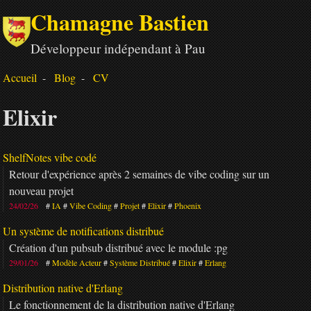
Chamagne Bastien
Développeur indépendant à Pau
Accueil
Blog
CV
Elixir
ShelfNotes vibe codé
Retour d'expérience après 2 semaines de vibe coding sur un
nouveau projet
24/02/26
IA
Vibe Coding
Projet
Elixir
Phoenix
Un système de notifications distribué
Création d'un pubsub distribué avec le module :pg
29/01/26
Modèle Acteur
Système Distribué
Elixir
Erlang
Distribution native d'Erlang
Le fonctionnement de la distribution native d'Erlang