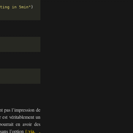
ting in 5min"
t pas l’impression de
 est véritablement un
pourrait en avoir des
 sans l’option
{:via, _,