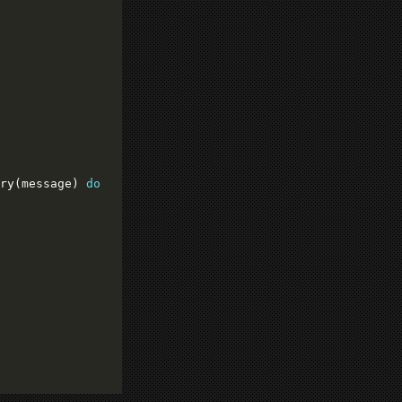
ry(message) 
do