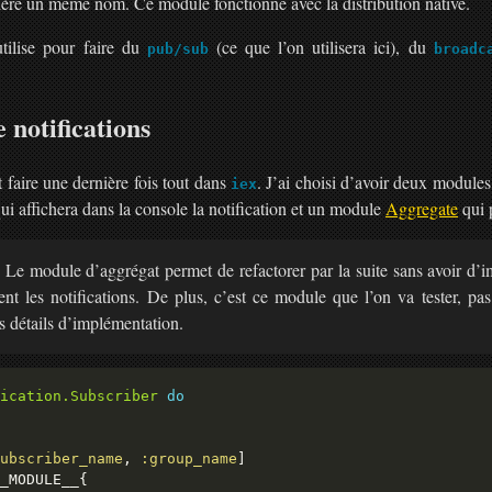
rière un même nom. Ce module fonctionne avec la distribution native.
tilise pour faire du
(ce que l’on utilisera ici), du
pub/sub
broadc
 notifications
 faire une dernière fois tout dans
. J’ai choisi d’avoir deux module
iex
ui affichera dans la console la notification et un module
Aggregate
qui p
Le module d’aggrégat permet de refactorer par la suite sans avoir d’im
ent les notifications. De plus, c’est ce module que l’on va tester, pa
es détails d’implémentation.
ication.Subscriber
do
ubscriber_name
, 
:group_name