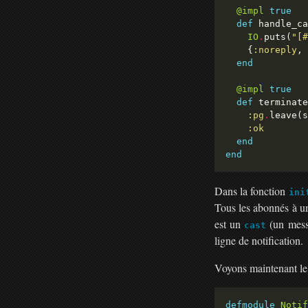
@impl
true
def
 handle_ca
IO
.
puts(
"[
#
    {
:noreply
end
@impl
true
def
 terminate
:pg
.
leave(s
:ok
end
end
Dans la fonction
ini
Tous les abonnés à u
est un
(un messa
cast
ligne de notification.
Voyons maintenant le 
defmodule
Notif