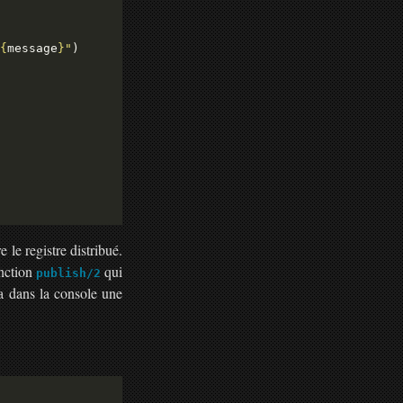
{
message
}
"
e le registre distribué.
nction
qui
publish/2
ra dans la console une