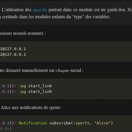
:
L’utilisation des
partout dans ce module est un garde-fou. Si
guards
la certitude dans les modules enfants du “type” des variables.
lusieurs noeuds nommés :
être démarré manuellement sur
chaque
nœud :
.
0.1
)
1
>
:pg
.
.
0.1
)
1
>
:pg
.
Alice aux notifications de sports :
.
0.1
)
2
>
Notification
.
subscribe(
:sports
, 
"Alice"
9.0>}