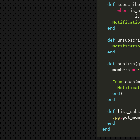
def
when
 is_a
             is
Notificatio
end
def
 unsubscri
Notificatio
end
def
 publish(g
    members 
=
:
Enum
.
each(m
Notificat
end
end
def
 list_subs
:pg
.
end
end