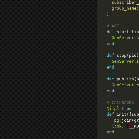
subscriber_
group_name
# API
def
 start_lin
GenServer
.
end
def
 stop(pid)
GenServer
.
end
def
 publish(p
GenServer
.
c
end
# CALLBACKS
@impl
true
def
 init({sub
:pg
.
    {
:ok
, 
%
__MO
end