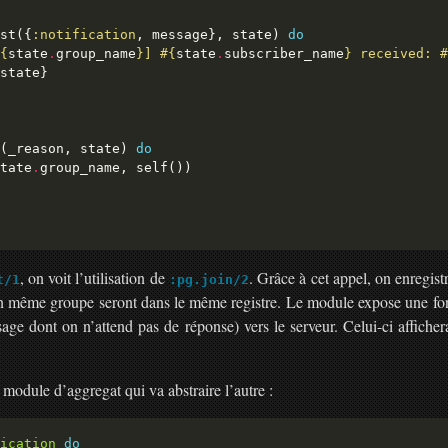
st({
:notification
, message}, state) 
do
{
state
.
group_name
}
] 
#{
state
.
subscriber_name
}
 received: 
#
(_reason, state) 
do
tate
.
, on voit l’utilisation de
. Grâce à cet appel, on enregistr
t/1
:pg.join/2
n même groupe seront dans le même registre. Le module expose une fo
ge dont on n’attend pas de réponse) vers le serveur. Celui-ci affiche
module d’aggregat qui va abstraire l’autre :
ication
do