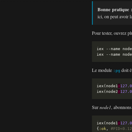
Bonne pratique 
ici, on peut avoir 
Pour tester, ouvrez p
Le module
doit 
:pg
iex(node1
@
127.0
iex(node2
@
127.0
Sur
node1
, abonnons 
iex(node1
@
127.0
{
:ok
, 
#PID<0.12