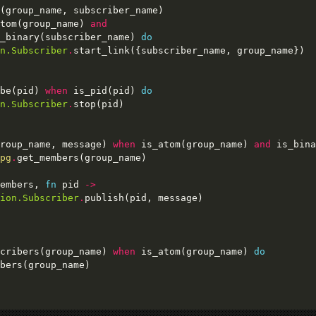
tom(group_name) 
and
_binary(subscriber_name) 
do
n.Subscriber
.
be(pid) 
when
 is_pid(pid) 
do
n.Subscriber
.
roup_name, message) 
when
 is_atom(group_name) 
and
 is_bina
pg
.
embers, 
fn
 pid 
->
ion.Subscriber
.
cribers(group_name) 
when
 is_atom(group_name) 
do