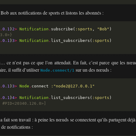
Bob aux notifications de sports et listons les abonnés :
.
0.1
)
2
>
Notification
.
subscribe(
:sports
, 
"Bob"
3.0>}
.
0.1
)
3
>
Notification
.
list_subscribers(
:sports
 ce n’est pas ce que l’on attendait. En fait, c’est parce que les nœu
re, il suffit d’utiliser
sur un des nœuds :
Node.connect/1
.
0.1
)
3
>
Node
.
connect 
:"node2@127.0.0.1"
.
0.1
)
4
>
Notification
.
list_subscribers(
:sports
 #PID<20340.126.0>]
a fait son travail : à peine les nœuds se connectent qu’ils partagent déjà 
i de notifications :