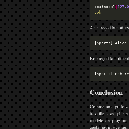
iex(node1
@
127.0
:ok
Alice reçoit la notifi
Bob reçoit la notifica
Conclusion
Comme on a pu le vo
travailler avec plus
modèle de program
centaines que ce sera