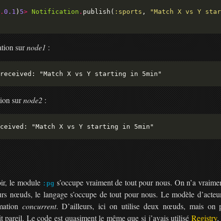
.
0.1
)
5
>
Notification
.
publish(
:sports
, 
"Match X vs Y star
cation sur
node1
:
tion sur
node2
:
ir, le module
s’occupe vraiment de tout pour nous. On n’a vraimen
:pg
ieurs nœuds, le langage s’occupe de tout pour nous. Le modèle d’acteur
mation
concurrent
. D’ailleurs, ici on utilise deux nœuds, mais on 
it pareil. Le code est quasiment le même que si j’avais utilisé
Registry
,