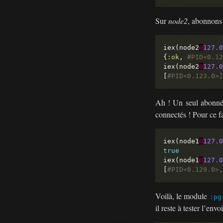
Sur
node2
, abonnons 
iex(node2
@
127.0
{
:ok
, 
#PID<0.12
iex(node2
@
127.0
[
#PID<0.123.0>]
Ah ! Un seul abonné…
connectés ! Pour ce fai
iex(node1
@
127.0
true
iex(node1
@
127.0
[
#PID<0.129.0>,
Voilà, le module
:pg
il reste à tester l’envo