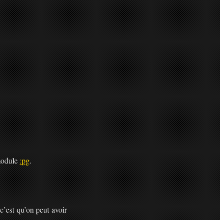
 module
:pg
.
c’est qu’on peut avoir