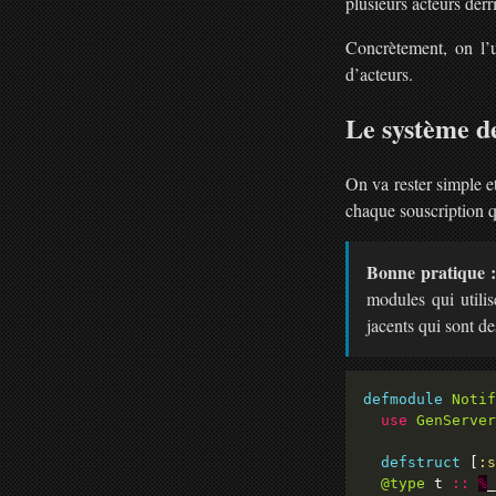
plusieurs acteurs der
Concrètement, on l’u
d’acteurs.
Le système de
On va rester simple et
chaque souscription q
Bonne pratique :
modules qui utilis
jacents qui sont d
defmodule
Notif
use
GenServer
defstruct
 [
:s
@type
 t 
::
%