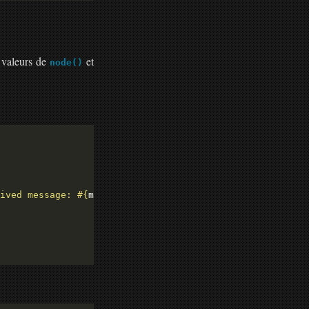
s valeurs de
et
node()
ived message: 
#{
msg
}
"