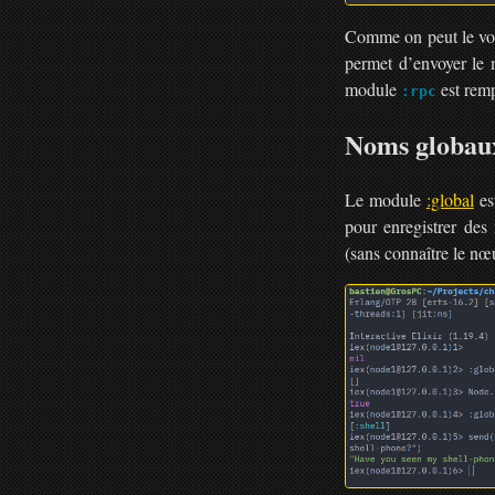
Comme on peut le voir
permet d’envoyer le 
module
est remp
:rpc
Noms globau
Le module
:global
es
pour enregistrer des
(sans connaître le nœu