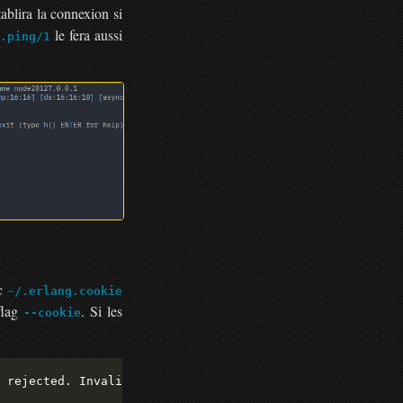
blira la connexion si
le fera aussi
m.ping/1
nc
~/.erlang.cookie
flag
. Si les
--cookie