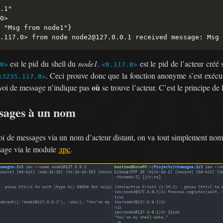
.1"

0>

 "Msg from node1"}

est le pid du shell du
node1
.
est le pid de l’acteur créé
0>
<0.117.0>
. Ceci prouve donc que la fonction anonyme s’est exéc
13235.117.0>
où
voi de message n’indique pas
se trouve l’acteur. C’est le principe de
sages à un nom
oi de messages via un nom d’acteur distant, on va tout simplement nom
ssage via le module
:rpc
.