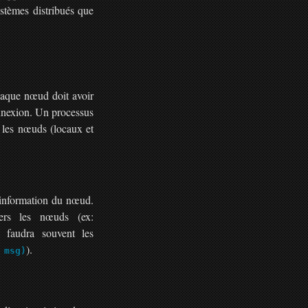
stèmes distribués que
aque nœud doit avoir
onnexion. Un processus
 les nœuds (locaux et
l’information du nœud.
ers les nœuds (ex:
 faudra souvent les
).
 msg)