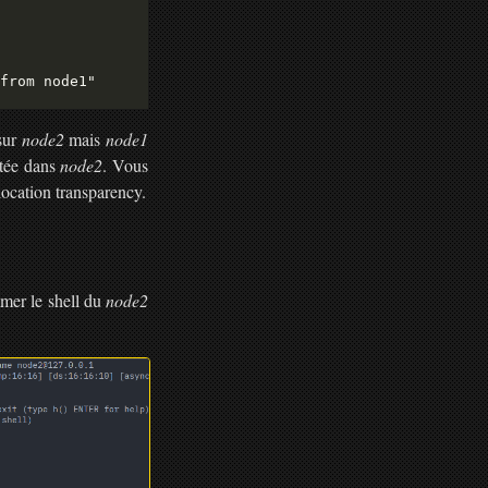
 sur
node2
mais
node1
utée dans
node2
. Vous
 location transparency.
mer le shell du
node2