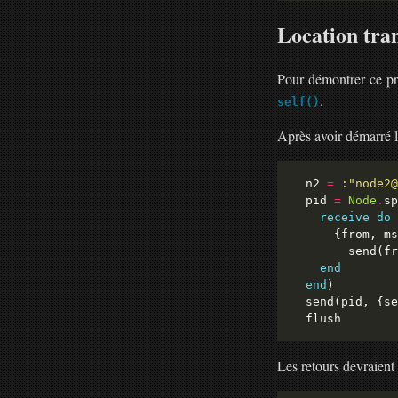
Location tra
Pour démontrer ce pr
.
self()
Après avoir démarré l
  n2 
=
:"node2@
  pid 
=
Node
.
sp
receive
do
      {from, ms
        send(fr
end
end
  send(pid, {se
Les retours devraient 