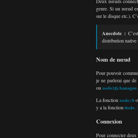
Deux nœuds connect
genre. Si un nœud est
sur le disque etc.). C’
Anecdote :
C’est
distribution nativ
Nom de nœud
Pour pouvoir communi
je ne parlerai que d
ou
node1@chamagne
La fonction
node/0
y a la fonction
Node.
Connexion
Pour connecter deux n