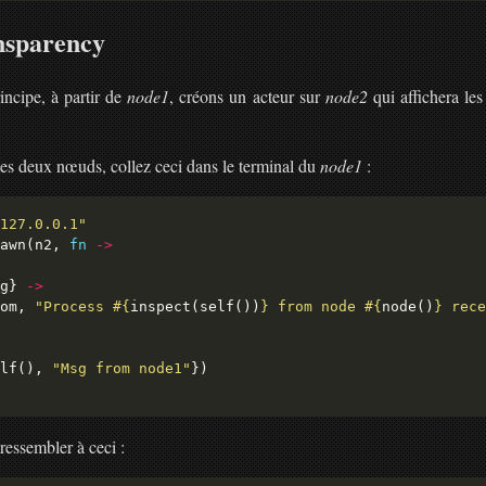
nsparency
incipe, à partir de
node1
, créons un acteur sur
node2
qui affichera le
es deux nœuds, collez ceci dans le terminal du
node1
:
127.0.0.1"
awn(n2, 
fn
->
g} 
->
om, 
"Process 
#{
inspect(self())
}
 from node 
#{
node()
}
 rece
lf(), 
"Msg from node1"
ressembler à ceci :