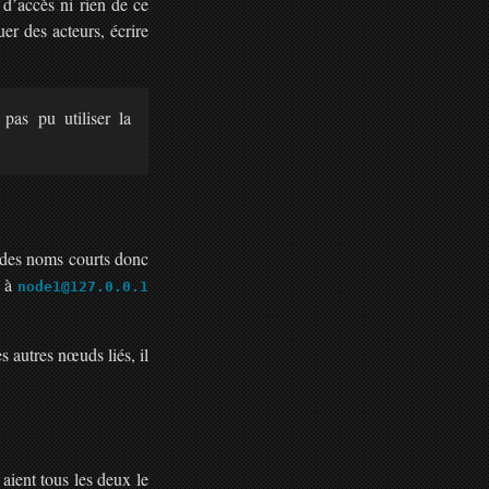
 d’accès ni rien de ce
er des acteurs, écrire
pas pu utiliser la
 des noms courts donc
e à
node1@127.0.0.1
 autres nœuds liés, il
aient tous les deux le