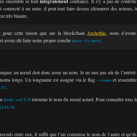
intégralement
és ensemble se font
confiance. Il n’y a pas de contrôle
 connecté à un autre, il peut tout faire dessus (démarrer des acteurs, tu
est très binaire.
 pour cette raison que sur la blockchain
Archethic
, nous n’avons 
e et avons dû faire notre propre couche
.
peer-to-peer
quer, un nœud doit donc avoir un nom. Je ne suis pas sûr de l’intérêt
e noms longs. Un longname est assigné via le flag
et ressembl
--name
.
.fr
ou
retourne le nom du nœud actuel. Pour connaître tous les
Node.self/0
.
list/0
œuds entre eux, il suffit que l’un connaisse le nom de l’autre et qu’ils 