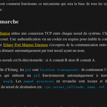
voir comment fonctionne ce mécanisme qui sera la base de tous les sy
e.
 marche
ibution
utilise une connexion TCP entre chaque nœud du système. Ch
 court. Une authentification via un cookie est requise pour établir la c
mé
Erlang Port Mapper Daemon
s’occupera de la communication entre
era démarré automatiquement par tout nœud ayant un nom.
s nœuds est bi-directionnelle : si A connaît B alors B connaît A.
lle d’Erlang, les
sont
: ils contiennent 
pid
location transparent
ns qui utilisent un
fonctionneront automatiquement à trav
pid
). Les
en revanche sont locaux et il
, msg)
named processes
du nœud de destination (ex:
:rpc.server_call(node, name, ref,