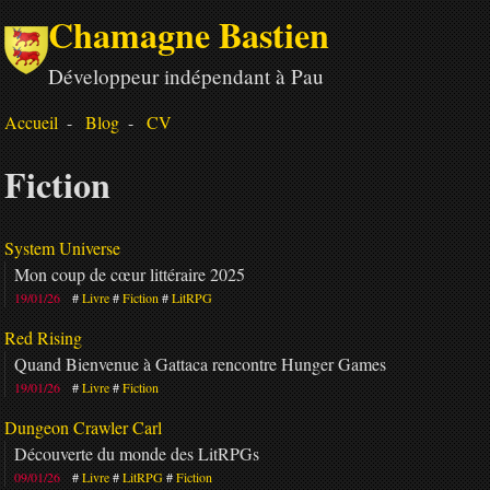
Chamagne Bastien
Développeur indépendant à Pau
Accueil
Blog
CV
Fiction
System Universe
Mon coup de cœur littéraire 2025
19/01/26
Livre
Fiction
LitRPG
Red Rising
Quand Bienvenue à Gattaca rencontre Hunger Games
19/01/26
Livre
Fiction
Dungeon Crawler Carl
Découverte du monde des LitRPGs
09/01/26
Livre
LitRPG
Fiction