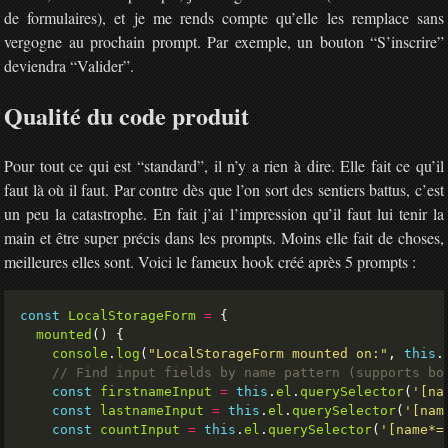
de formulaires), et je me rends compte qu’elle les remplace sans
vergogne au prochain prompt. Par exemple, un bouton “S’inscrire”
deviendra “Valider”.
Qualité du code produit
Pour tout ce qui est “standard”, il n’y a rien à dire. Elle fait ce qu’il
faut là où il faut. Par contre dès que l’on sort des sentiers battus, c’est
un peu la catastrophe. En fait j’ai l’impression qu’il faut lui tenir la
main et être super précis dans les prompts. Moins elle fait de choses,
meilleures elles sont. Voici le fameux hook créé après 5 prompts :
const
LocalStorageForm
=
mounted
console
.
log
(
"LocalStorageForm mounted on:"
, 
this
.
const
firstnameInput
=
this
.
el
.
querySelector
(
'[na
const
lastnameInput
=
this
.
el
.
querySelector
(
'[nam
const
countInput
=
this
.
el
.
querySelector
(
'[name*=