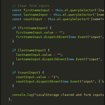
const
firstnameInput
=
this
.
el
.
querySelector
(
'[na
const
lastnameInput
=
this
.
el
.
querySelector
(
'[nam
const
countInput
=
this
.
el
.
querySelector
(
'[name*=
if
 (
firstnameInput
firstnameInput
.
value
=
""
firstnameInput
.
dispatchEvent
(
new
Event
(
"input"
,
if
 (
lastnameInput
lastnameInput
.
value
=
""
lastnameInput
.
dispatchEvent
(
new
Event
(
"input"
, 
if
 (
countInput
countInput
.
value
=
"1"
countInput
.
dispatchEvent
(
new
Event
(
"input"
, { 
b
console
.
log
(
"LocalStorage cleared and form inputs