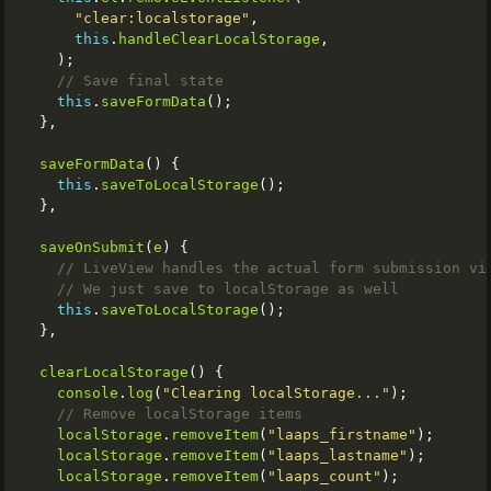
"clear:localstorage"
this
.
handleClearLocalStorage
this
.
saveFormData
saveFormData
this
.
saveToLocalStorage
saveOnSubmit
(
e
this
.
saveToLocalStorage
clearLocalStorage
console
.
log
(
"Clearing localStorage..."
localStorage
.
removeItem
(
"laaps_firstname"
localStorage
.
removeItem
(
"laaps_lastname"
localStorage
.
removeItem
(
"laaps_count"