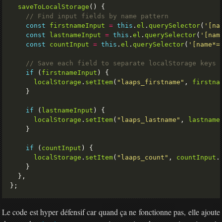
saveToLocalStorage
const
firstnameInput
=
this
.
el
.
querySelector
(
'[na
const
lastnameInput
=
this
.
el
.
querySelector
(
'[nam
const
countInput
=
this
.
el
.
querySelector
(
'[name*=
if
 (
firstnameInput
localStorage
.
setItem
(
"laaps_firstname"
, 
firstna
if
 (
lastnameInput
localStorage
.
setItem
(
"laaps_lastname"
, 
lastname
if
 (
countInput
localStorage
.
setItem
(
"laaps_count"
, 
countInput
.
Le code est hyper défensif car quand ça ne fonctionne pas, elle ajoute