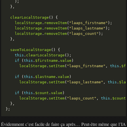
clearLocalStorage
localStorage
.
removeItem
(
"laaps_firstname"
localStorage
.
removeItem
(
"laaps_lastname"
localStorage
.
removeItem
(
"laaps_count"
saveToLocalStorage
this
.
clearLocalStorage
if
 (
this
.
$firstname
.
value
localStorage
.
setItem
(
"laaps_firstname"
, 
this
.
$f
if
 (
this
.
$lastname
.
value
localStorage
.
setItem
(
"laaps_lastname"
, 
this
.
$la
if
 (
this
.
$count
.
value
localStorage
.
setItem
(
"laaps_count"
, 
this
.
$count
Évidemment c’est facile de faire ça après… Peut-être même que l’IA