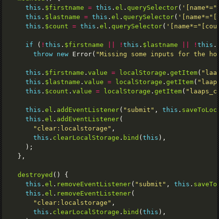
this
.
$firstname
=
this
.
el
.
querySelector
(
'[name*="
this
.
$lastname
=
this
.
el
.
querySelector
(
'[name*="[
this
.
$count
=
this
.
el
.
querySelector
(
'[name*="[cou
if
 (
!
this
.
$firstname
||
!
this
.
$lastname
||
!
this
.
throw
new
 Error(
"Missing some inputs for the ho
this
.
$firstname
.
value
=
localStorage
.
getItem
(
"laa
this
.
$lastname
.
value
=
localStorage
.
getItem
(
"laap
this
.
$count
.
value
=
localStorage
.
getItem
(
"laaps_c
this
.
el
.
addEventListener
(
"submit"
, 
this
.
saveToLoc
this
.
el
.
addEventListener
"clear:localstorage"
this
.
clearLocalStorage
.
bind
(
this
destroyed
this
.
el
.
removeEventListener
(
"submit"
, 
this
.
saveTo
this
.
el
.
removeEventListener
"clear:localstorage"
this
.
clearLocalStorage
.
bind
(
this