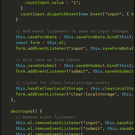
countInput
.
value
=
"1"
countInput
.
dispatchEvent
(
new
Event
(
"input"
, { 
b
this
.
saveFormData
=
this
.
saveFormData
.
bind
(
this
const
form
=
this
.
el
form
.
addEventListener
(
"input"
, 
this
.
saveFormData
this
.
saveOnSubmit
=
this
.
saveOnSubmit
.
bind
(
this
form
.
addEventListener
(
"submit"
, 
this
.
saveOnSubmit
this
.
handleClearLocalStorage
=
this
.
clearLocalSto
form
.
addEventListener
(
"clear:localstorage"
, 
this
.
destroyed
this
.
el
.
removeEventListener
(
"input"
, 
this
.
saveFor
this
.
el
.
removeEventListener
(
"submit"
, 
this
.
saveOn
this
.
el
.
removeEventListener