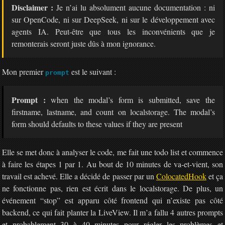
Disclaimer :
Je n’ai lu absolument aucune documentation : ni
sur OpenCode, ni sur DeepSeek, ni sur le développement avec
agents IA. Peut-être que tous les inconvénients que je
remonterais seront juste dûs à mon ignorance.
Mon premier
est le suivant :
prompt
Prompt :
when the modal’s form is submitted, save the
firstname, lastname, and count on localstorage. The modal’s
form should defaults to these values if they are present
Elle se met donc à analyser le code, me fait une todo list et commence
à faire les étapes 1 par 1. Au bout de 10 minutes de va-et-vient, son
travail est achevé. Elle a décidé de passer par un
ColocatedHook
et ça
ne fonctionne pas, rien est écrit dans le localstorage. De plus, un
événement “stop” est apparu côté frontend qui n’existe pas côté
backend, ce qui fait planter la LiveView. Il m’a fallu 4 autres prompts
et probablement 30 à 40 minutes pour régler les problèmes et