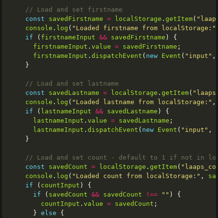
const
savedFirstname
=
localStorage
.
getItem
(
"laap
console
.
log
(
"Loaded firstname from localStorage:"
if
 (
firstnameInput
&&
savedFirstname
firstnameInput
.
value
=
savedFirstname
firstnameInput
.
dispatchEvent
(
new
Event
(
"input"
,
const
savedLastname
=
localStorage
.
getItem
(
"laaps
console
.
log
(
"Loaded lastname from localStorage:"
,
if
 (
lastnameInput
&&
savedLastname
lastnameInput
.
value
=
savedLastname
lastnameInput
.
dispatchEvent
(
new
Event
(
"input"
, 
const
savedCount
=
localStorage
.
getItem
(
"laaps_co
console
.
log
(
"Loaded count from localStorage:"
, 
sa
if
 (
countInput
if
 (
savedCount
&&
savedCount
!==
""
countInput
.
value
=
savedCount
      } 
else